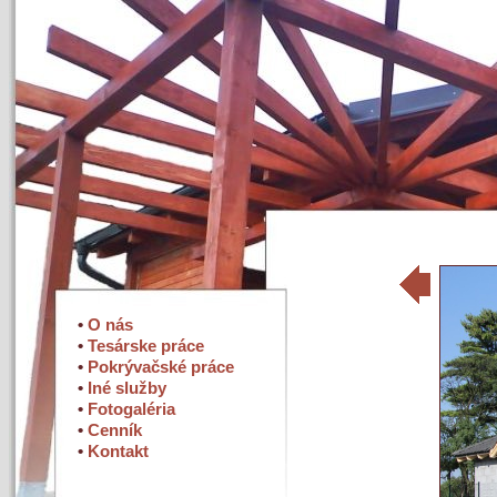
•
O nás
•
Tesárske práce
•
Pokrývačské práce
•
Iné služby
•
Fotogaléria
•
Cenník
•
Kontakt